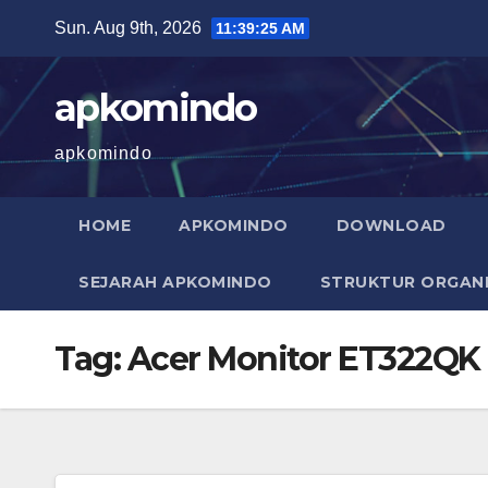
Skip
Sun. Aug 9th, 2026
11:39:26 AM
to
content
apkomindo
apkomindo
HOME
APKOMINDO
DOWNLOAD
SEJARAH APKOMINDO
STRUKTUR ORGANI
Tag:
Acer Monitor ET322QK