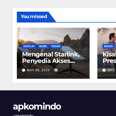
You missed
DISPLAY
NEWS
TEKNO
BISNIS
Mengenal Starlink,
Kisa
Penyedia Akses
Pres
Internet
Astr
MAY 29, 2024
MAY 
Berkecepatan
Tinggi
apkomindo
apkomindo