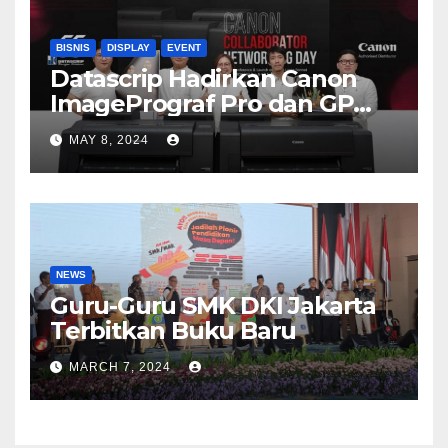
BISNIS
DISPLAY
EVENT
Datascrip Hadirkan Canon
ImagePrograf Pro dan GP
Series
MAY 8, 2024
NEWS
Guru-Guru SMK DKI Jakarta
Terbitkan Buku Baru
MARCH 7, 2024