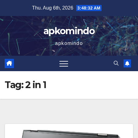
Skip
Thu. Aug 6th, 2026
3:48:32 AM
to
content
apkomindo
apkomindo
Tag:
2 in 1