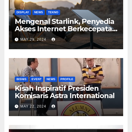
DISPLAY
NEWS
TEKNO
Mengenal Starlink, Penyedia
Akses Internet Berkecepatan
Tinggi
MAY 29, 2024
BISNIS
EVENT
NEWS
PROFILE
Kisah Inspiratif Presiden
Komisaris Astra International
MAY 22, 2024